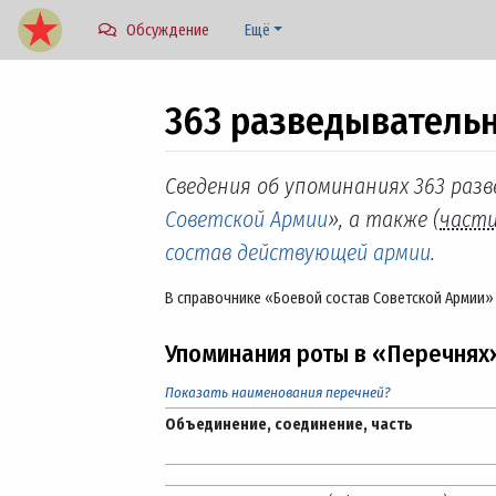
Обсуждение
Ещё
363 разведывательн
Перейти к:
навигация
,
поиск
Сведения об упоминаниях 363 раз
Советской Армии
», а также (
част
состав действующей армии
.
В справочнике «Боевой состав Советской Армии»
Упоминания роты в «Перечнях
Показать наименования перечней?
Объединение, соединение, часть