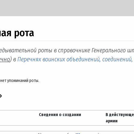
ая рота
ведывательной роты в справочнике Генерального ш
ично
) в
Перечнях воинских объединений, соединений,
 нет упоминаний роты.
»
Сведения о создании
В действующ
армии