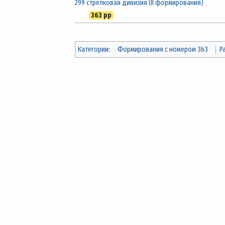
299 стрелковая дивизия (II формирования)
363 рр
Категории
:
Формирования с номером 363
Р