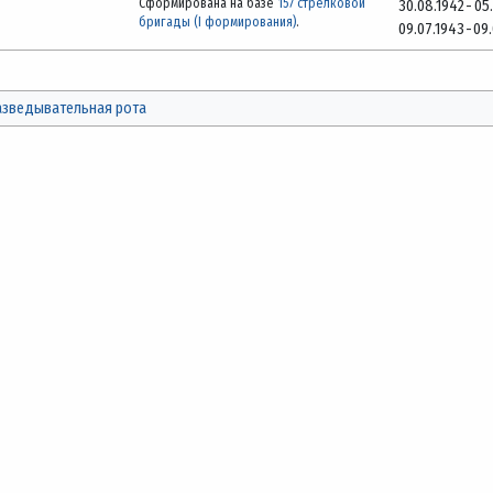
Сформирована на базе
157 стрелковой
30.08.1942
-
05
бригады (I формирования)
.
09.07.1943
-
09
азведывательная рота