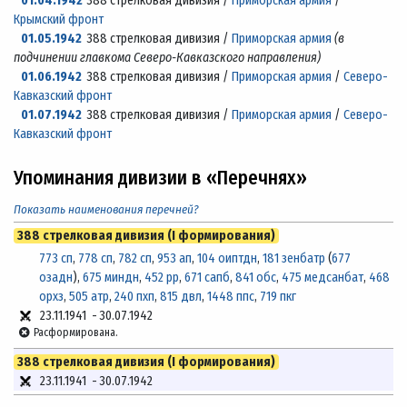
01.04.1942
388 стрелковая дивизия /
Приморская армия
/
Крымский фронт
01.05.1942
388 стрелковая дивизия /
Приморская армия
(в
подчинении главкома Северо-Кавказского направления)
01.06.1942
388 стрелковая дивизия /
Приморская армия
/
Северо-
Кавказский фронт
01.07.1942
388 стрелковая дивизия /
Приморская армия
/
Северо-
Кавказский фронт
Упоминания дивизии в «Перечнях»
Показать наименования перечней?
388 стрелковая дивизия (I формирования)
773 сп
,
778 сп
,
782 сп
,
953 ап
,
104 оиптдн
,
181 зенбатр
(
677
озадн
),
675 миндн
,
452 рр
,
671 сапб
,
841 обс
,
475 медсанбат
,
468
орхз
,
505 атр
,
240 пхп
,
815 двл
,
1448 ппс
,
719 пкг
23.11.1941
-
30.07.1942
Расформирована.
388 стрелковая дивизия (I формирования)
23.11.1941
-
30.07.1942