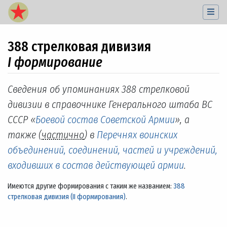
388 стрелковая дивизия
I формирование
Перейти к:
навигация
,
поиск
Сведения об упоминаниях 388 стрелковой
дивизии в справочнике Генерального штаба ВС
СССР «
Боевой состав Советской Армии
», а
также (
частично
) в
Перечнях воинских
объединений, соединений, частей и учреждений,
входивших в состав действующей армии
.
Имеются другие формирования с таким же названием:
388
стрелковая дивизия (II формирования)
.