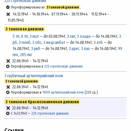
225 стрелковая дивизия
Переформирована из
3 танковой дивизии
.
14.12.1941
-
14.10.1944
07.11.1944
-
30.11.1944
11.12.1944
-
11.05.1945
3 танковая дивизия
5 тп
,
6 тп
,
3 мсп
—
до 03.08.1941
,
3 гап
,
3 озадн
—
до 14.08.1941
,
3
рб
,
3 понб
,
3 обс
,
3 медсанбат
—
до 14.08.1941
,
3 атб
—
до
14.08.1941
,
3 рвб
—
до 14.08.1941
,
3 ррег
,
3 пах
—
до 14.08.1941
,
99
ппс
,
205 пкг
22.06.1941
-
14.12.1941
Переформирована в
225 стрелковую дивизию
.
3 гаубичный артиллерийский полк
3 танковой дивизии
22.06.1941
-
14.12.1941
Переформирован в
1009 артиллерийский полк
[
225 сд ].
3 танковая Краснознаменная дивизия
22.06.1941
-
14.12.1941
С 14.12.1941 —
225 стрелковая дивизия
.
Ссылки