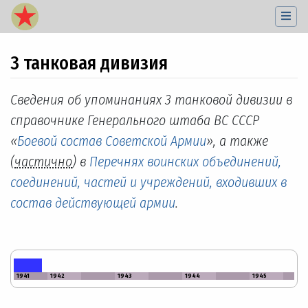
3 танковая дивизия
Перейти к:
навигация
,
поиск
Сведения об упоминаниях 3 танковой дивизии в
справочнике Генерального штаба ВС СССР
«
Боевой состав Советской Армии
», а также
(
частично
) в
Перечнях воинских объединений,
соединений, частей и учреждений, входивших в
состав действующей армии
.
1941
1942
1943
1944
1945