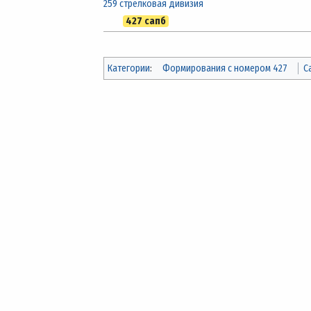
259 стрелковая дивизия
427 сапб
Категории
:
Формирования с номером 427
С