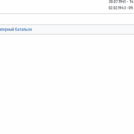
30.07.1941
-
14
02.02.1943
-
09
аперный батальон