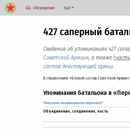
Обсуждение
Ещё
427 саперный батал
Перейти к:
навигация
,
поиск
Сведения об упоминаниях 427 сапе
Советской Армии
», а также (
част
состав действующей армии
.
В справочнике «Боевой состав Советской Армии»
Упоминания батальона в «Пер
Показать наименования перечней?
Объединение, соединение, часть