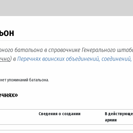
ьон
рного батальона в справочнике Генерального штаба
ично
) в
Перечнях воинских объединений, соединений,
 нет упоминаний батальона.
ечнях»
Сведения о создании
В действующ
армии