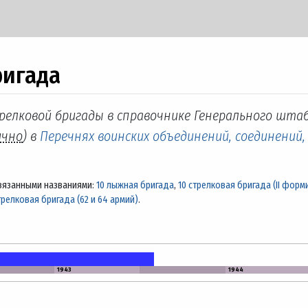
ригада
трелковой бригады в справочнике Генерального штаб
ично
) в
Перечнях воинских объединений, соединений,
вязанными названиями:
10 лыжная бригада
,
10 стрелковая бригада (II фор
трелковая бригада (62 и 64 армий)
.
1943
1944