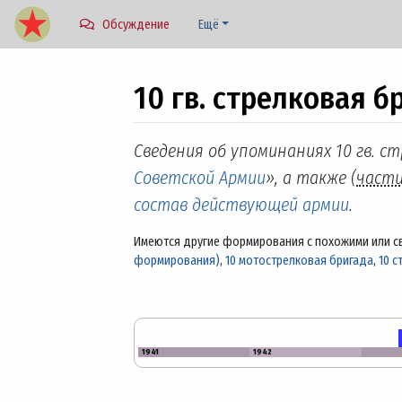
Обсуждение
Ещё
10 гв. стрелковая б
Перейти к:
навигация
,
поиск
Сведения об упоминаниях 10 гв. с
Советской Армии
», а также (
част
состав действующей армии
.
Имеются другие формирования с похожими или с
формирования)
,
10 мотострелковая бригада
,
10 с
1941
1942