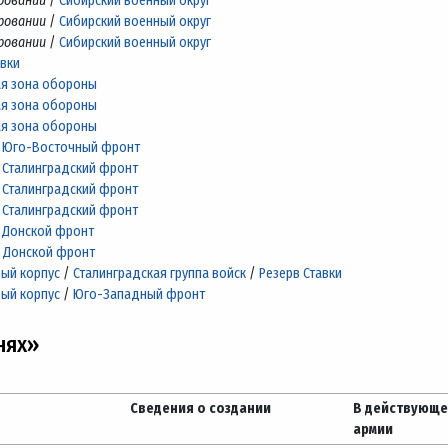
ровании
/
Сибирский военный округ
ровании
/
Сибирский военный округ
ровании
/
Сибирский военный округ
авки
я зона обороны
я зона обороны
я зона обороны
/
Юго-Восточный фронт
/
Сталинградский фронт
/
Сталинградский фронт
/
Сталинградский фронт
/
Донской фронт
/
Донской фронт
вый корпус
/
Сталинградская группа войск
/
Резерв Ставки
вый корпус
/
Юго-Западный фронт
нях»
Сведения о создании
В действующ
армии