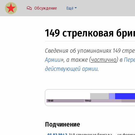
Обсуждение
Ещё
149 стрелковая бри
Перейти к:
навигация
,
поиск
Сведения об упоминаниях 149 стре
Армии
», а также (
частично
) в
Пере
действующей армии
.
1941
1942
Подчинение