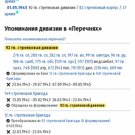
армия
01.05.1945
92 гв. стрелковая дивизия /
82 стрелковый корпус
/
37
А
армия
Упоминания дивизии в «Перечнях»
Показать наименования перечней?
92 гв. стрелковая дивизия
276 гв. сп
,
280 гв. сп
,
282 гв. сп
,
197 гв. ап
,
99 гв. оиптдн
,
96 гв. рр
,
106 гв. сапб
,
175 гв. обс
(
139 гв. орс
),
597
(
101
) медсанбат,
97 гв.
орхз
,
748
(
100
) атр,
672
(
94
) пхп,
701
(
93
) двл,
2216 ппс
,
609 пкг
Сформирована на базе
12 гв. стрелковой бригады
и
149 стрелковой
бригады
.
23.04.1943
-
29.07.1943
07.09.1943
-
09.05.1945
149 стрелковая бригада
13.05.1942
-
05.02.1943
26.03.1943
-
23.04.1943
Обращена на формирование
92 гв. стрелковой дивизии
.
12 гв. стрелковая бригада
Преобразована из
93 стрелковой бригады (II формирования)
01.03.1943.
22.03.1943
-
23.04.1943