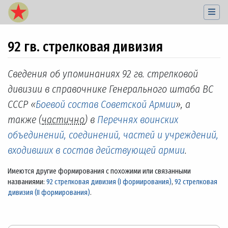
92 гв. стрелковая дивизия
Перейти к:
навигация
,
поиск
Сведения об упоминаниях 92 гв. стрелковой
дивизии в справочнике Генерального штаба ВС
СССР «
Боевой состав Советской Армии
», а
также (
частично
) в
Перечнях воинских
объединений, соединений, частей и учреждений,
входивших в состав действующей армии
.
Имеются другие формирования с похожими или связанными
названиями:
92 стрелковая дивизия (I формирования)
,
92 стрелковая
дивизия (II формирования)
.